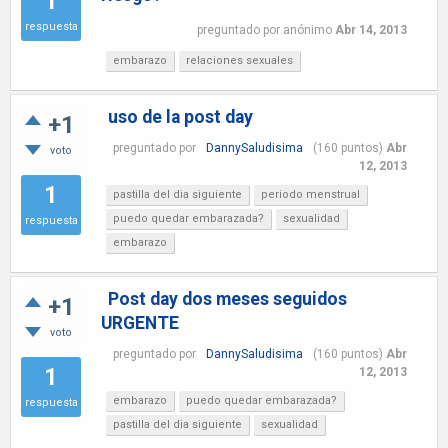
1
respuesta
preguntado
por
anónimo
Abr 14, 2013
embarazo
relaciones sexuales
uso de la post day
+1
preguntado
por
DannySaludisima
(
160
puntos)
Abr
voto
12, 2013
1
pastilla del dia siguiente
periodo menstrual
puedo quedar embarazada?
sexualidad
respuesta
embarazo
Post day dos meses seguidos
+1
URGENTE
voto
preguntado
por
DannySaludisima
(
160
puntos)
Abr
1
12, 2013
embarazo
puedo quedar embarazada?
respuesta
pastilla del dia siguiente
sexualidad