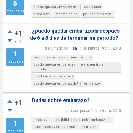
5
puedo quedar embarazada?
sexualidad
respuestas
embarazo
menstruación
periodo menstrual
¿puedo quedar embarazada después
+1
de 6 a 8 días de terminar mi periodo?
voto
preguntado
por
isa
(
130
puntos)
Abr 7, 2013
1
relaciones sexuales y menstruacion
respuesta
puedo quedar embarada si me encuentro en mi
periodo
puedo estar embarazada
puedo quedar embarazada?
embarazo
Dudas sobre embarazo?
+1
voto
preguntado
por
anónimo
Abr 6, 2013
embarazo
posibilidad de quedar embarazada
1
saber si estoy embarazada
ovulación
respuesta