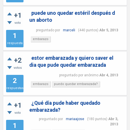
puede uno quedar estéril después d
+1
un aborto
voto
preguntado
por
marceli
(
440
puntos)
Abr 5, 2013
1
embarazo
respuesta
estor embarazada y quiero saver el
+2
dia que pude quedar embarazada
votos
preguntado
por
anónimo
Abr 4, 2013
2
embarazo
puedo quedar embarazada?
respuestas
¿Qué día pude haber quedado
+1
embarazada?
voto
preguntado
por
mariaajose
(
180
puntos)
Abr 3,
1
2013