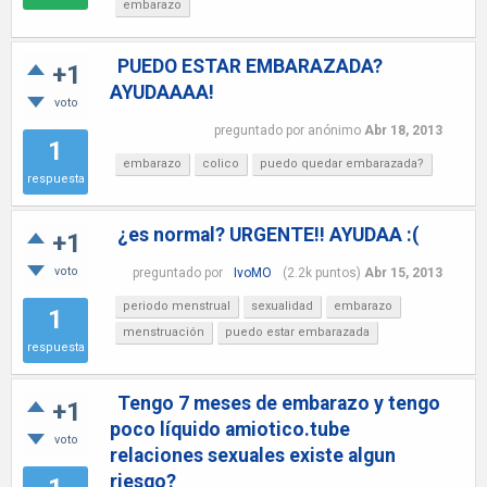
embarazo
PUEDO ESTAR EMBARAZADA?
+1
AYUDAAAA!
voto
preguntado
por
anónimo
Abr 18, 2013
1
embarazo
colico
puedo quedar embarazada?
respuesta
¿es normal? URGENTE!! AYUDAA :(
+1
voto
preguntado
por
IvoMO
(
2.2k
puntos)
Abr 15, 2013
periodo menstrual
sexualidad
embarazo
1
menstruación
puedo estar embarazada
respuesta
Tengo 7 meses de embarazo y tengo
+1
poco líquido amiotico.tube
voto
relaciones sexuales existe algun
riesgo?