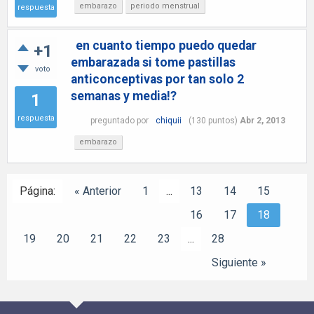
embarazo
periodo menstrual
respuesta
en cuanto tiempo puedo quedar
+1
embarazada si tome pastillas
voto
anticonceptivas por tan solo 2
semanas y media!?
1
respuesta
preguntado
por
chiquii
(
130
puntos)
Abr 2, 2013
embarazo
Página:
« Anterior
1
...
13
14
15
16
17
18
19
20
21
22
23
...
28
Siguiente »