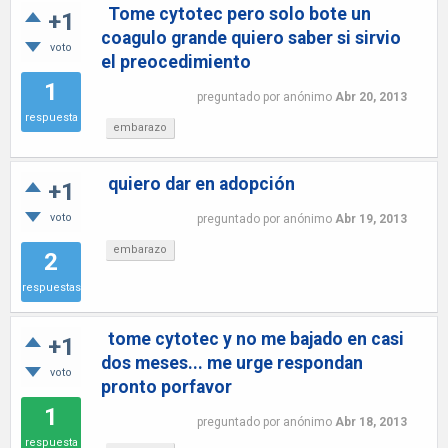
Tome cytotec pero solo bote un
+1
coagulo grande quiero saber si sirvio
voto
el preocedimiento
1
preguntado
por
anónimo
Abr 20, 2013
respuesta
embarazo
quiero dar en adopción
+1
voto
preguntado
por
anónimo
Abr 19, 2013
embarazo
2
respuestas
tome cytotec y no me bajado en casi
+1
dos meses... me urge respondan
voto
pronto porfavor
1
preguntado
por
anónimo
Abr 18, 2013
respuesta