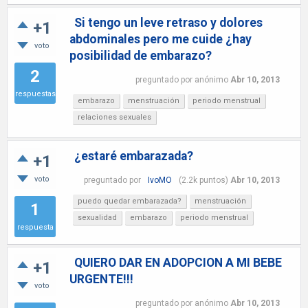
Si tengo un leve retraso y dolores
+1
abdominales pero me cuide ¿hay
voto
posibilidad de embarazo?
2
preguntado
por
anónimo
Abr 10, 2013
respuestas
embarazo
menstruación
periodo menstrual
relaciones sexuales
¿estaré embarazada?
+1
voto
preguntado
por
IvoMO
(
2.2k
puntos)
Abr 10, 2013
puedo quedar embarazada?
menstruación
1
sexualidad
embarazo
periodo menstrual
respuesta
QUIERO DAR EN ADOPCION A MI BEBE
+1
URGENTE!!!
voto
preguntado
por
anónimo
Abr 10, 2013