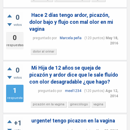
Hace 2 días tengo ardor, picazón,
0
dolor bajo y flujo con mal olor en mi
votos
vagina
0
preguntado
por
Marcela peña
(
120
puntos)
May 18,
2016
respuestas
dolor al orinar
Mi Hija de 12 años se queja de
0
picazón y ardor dice que le sale fluído
votos
con olor desagradable ¿que hago?
1
preguntado
por
meel1234
(
120
puntos)
Ago 12,
2014
respuesta
picazón en la vagina
ginecólogo
vagina
urgente! tengo picazon en la vagina
+1