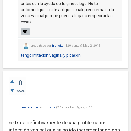
antes con la ayuda de tu ginecólogo. No te
automediques, ni te apliques cualquier crema en la
zona vaginal porque puedes llegar a empeorar las
cosas.
preguntado
por
ingricita
(
120
puntos)
May 2, 2015
tengo irritacion vaginal y picason
0
votos
respondido
por
Jimena
(
2.1k
puntos)
Ago 7, 2012
se trata definitivamente de una problema de
infección vaginal que se ha ido incrementando con