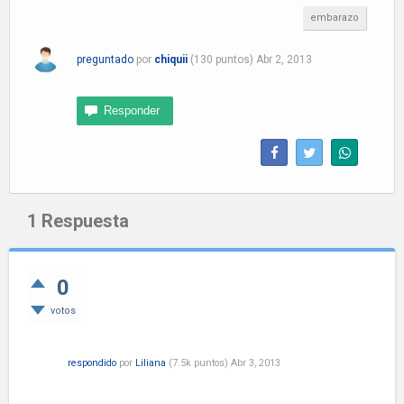
embarazo
preguntado
por
chiquii
(
130
puntos)
Abr 2, 2013
1
Respuesta
0
votos
respondido
por
Liliana
(
7.5k
puntos)
Abr 3, 2013