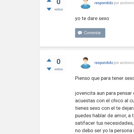
0
respondido
por
anónim
votos
yo te dare sexo
0
respondido
por
anónim
votos
Pienso que para tener sex
jovencita aun para pensar 
acuestas con el chico al 
tienes sexo con el te dejar
puedes hablar de amor, a
satifacer tus necesidad
no debo ser yo la persona 