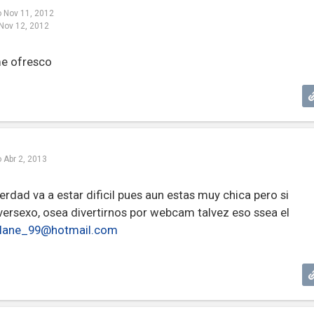
o
Nov 11, 2012
Nov 12, 2012
me ofresco
o
Abr 2, 2013
erdad va a estar dificil pues aun estas muy chica pero si
ersexo, osea divertirnos por webcam talvez eso ssea el
plane_99@hotmail.com