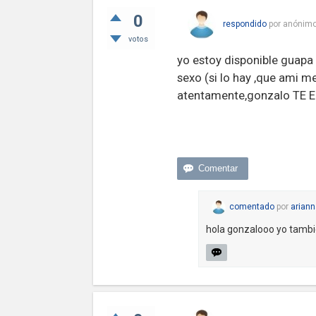
0
respondido
por
anónim
votos
yo estoy disponible guapa 
sexo (si lo hay ,que ami me
atentamente,gonzalo TE
comentado
por
ariann
hola gonzalooo yo tambie