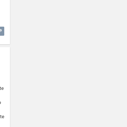
te
o
te