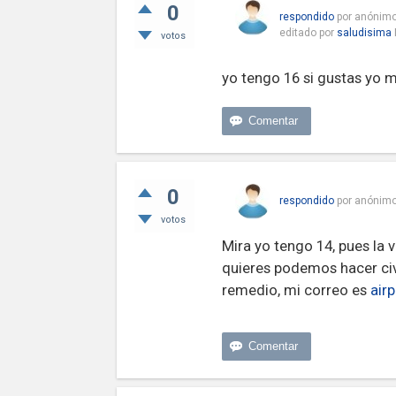
0
respondido
por
anónim
editado
por
saludisima
votos
yo tengo 16 si gustas yo 
0
respondido
por
anónim
votos
Mira yo tengo 14, pues la v
quieres podemos hacer civ
remedio, mi correo es
air