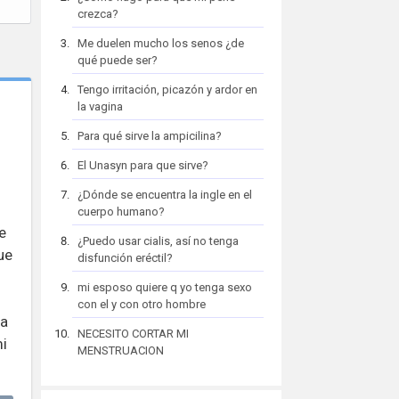
crezca?
Me duelen mucho los senos ¿de
qué puede ser?
Tengo irritación, picazón y ardor en
la vagina
Para qué sirve la ampicilina?
El Unasyn para que sirve?
¿Dónde se encuentra la ingle en el
cuerpo humano?
e
¿Puedo usar cialis, así no tenga
ue
disfunción eréctil?
mi esposo quiere q yo tenga sexo
con el y con otro hombre
sa
NECESITO CORTAR MI
mi
MENSTRUACION