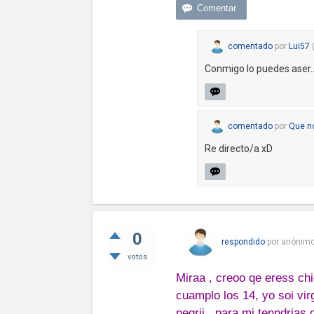
comentado
por
Lui57
Conmigo lo puedes aser.
comentado
por
Que n
Re directo/a xD
0
respondido
por
anónim
votos
Miraa , creoo qe eress ch
cuamplo los 14, yo soi vir
negrii , para mi tenndrias