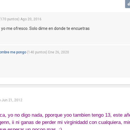
(
170
puntos)
Ago 20, 2016
. yo me ofresco. Solo dime en donde te encuetras
ombre me pongo
(
140
puntos)
Ene 26, 2020
o
Jun 21, 2012
ica, yo no digo nada, pporque yoo tambien tengo 13, este añ
genn, ii ni ganas de perder mi virginidadd con cualquiera, mi
 que esperar un pocoo mas, ;)