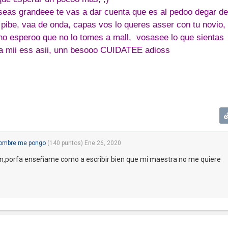
eas grandeee te vas a dar cuenta que es al pedoo degar de
 pibe, vaa de onda, capas vos lo queres asser con tu novio,
no esperoo que no lo tomes a mall, vos
asee lo que sientas
ra mii ess asii, unn besooo CUIDATEE adioss
ombre me pongo
(
140
puntos)
Ene 26, 2020
ien,porfa enseñame como a escribir bien que mi maestra no me quiere