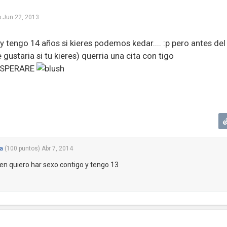
o
Jun 22, 2013
y tengo 14 años si kieres podemos kedar.... :p pero antes del
 gustaria si tu kieres) querria una cita con tigo
 ESPERARE
a
(
100
puntos)
Abr 7, 2014
n quiero har sexo contigo y tengo 13