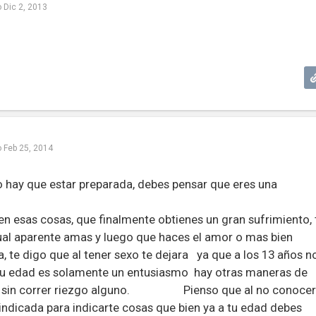
o
Dic 2, 2013
o
Feb 25, 2014
o hay que estar preparada, debes pensar que eres una
en esas cosas, que finalmente obtienes un gran sufrimiento, 
cual aparente amas y luego que haces el amor o mas bien
a, te digo que al tener sexo te dejara ya que a los 13 años n
 tu edad es solamente un entusiasmo hay otras maneras de
es, sin correr riezgo alguno. Pienso que al no conocer
indicada para indicarte cosas que bien ya a tu edad debes