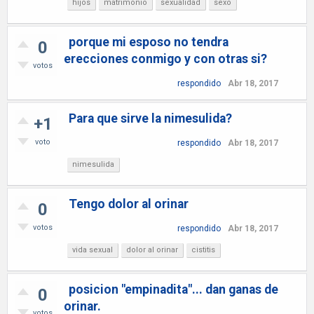
hijos
matrimonio
sexualidad
sexo
porque mi esposo no tendra
0
erecciones conmigo y con otras si?
votos
respondido
Abr 18, 2017
Para que sirve la nimesulida?
+1
voto
respondido
Abr 18, 2017
nimesulida
Tengo dolor al orinar
0
votos
respondido
Abr 18, 2017
vida sexual
dolor al orinar
cistitis
posicion "empinadita"... dan ganas de
0
orinar.
votos