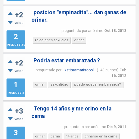
posicion "empinadita"... dan ganas de
+2
orinar.
votos
preguntado
por
anónimo
Oct 18, 2013
2
relaciones sexuales
orinar
respuestas
Podria estar embarazada ?
+2
preguntado
por
katitaamarisoool
(
140
puntos)
Feb
votos
16, 2012
1
orinar
sexualidad
puedo quedar embarazada?
respuesta
Tengo 14 años y me orino en la
+3
cama
votos
preguntado
por
anónimo
Dic 9, 2011
3
orinar
cama
14 años
orinarse en la cama