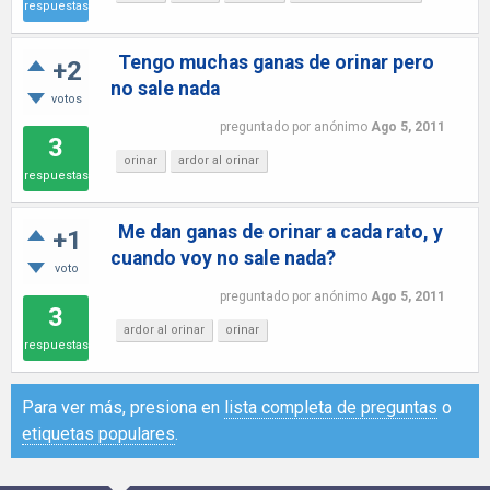
respuestas
Tengo muchas ganas de orinar pero
+2
no sale nada
votos
preguntado
por
anónimo
Ago 5, 2011
3
orinar
ardor al orinar
respuestas
Me dan ganas de orinar a cada rato, y
+1
cuando voy no sale nada?
voto
preguntado
por
anónimo
Ago 5, 2011
3
ardor al orinar
orinar
respuestas
Para ver más, presiona en
lista completa de preguntas
o
etiquetas populares
.