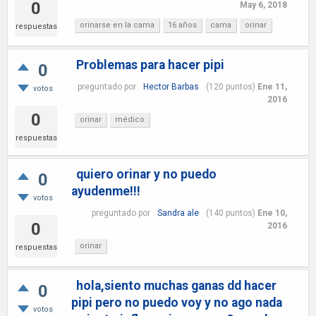
0
May 6, 2018
orinarse en la cama
16 años
cama
orinar
respuestas
Problemas para hacer pipi
0
preguntado
por
Hector Barbas
(
120
puntos)
Ene 11,
votos
2016
0
orinar
médico
respuestas
quiero orinar y no puedo
0
ayudenme!!!
votos
preguntado
por
Sandra ale
(
140
puntos)
Ene 10,
0
2016
orinar
respuestas
hola,siento muchas ganas dd hacer
0
pipi pero no puedo voy y no ago nada
votos