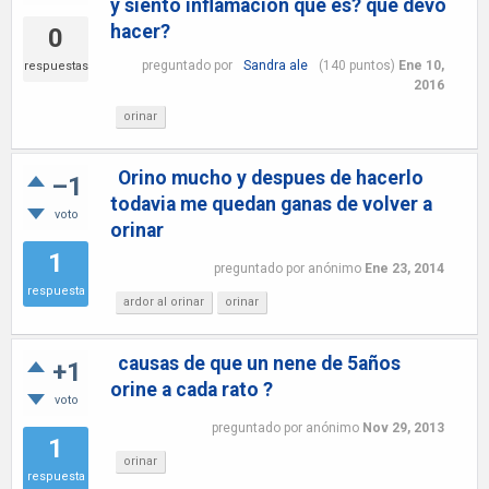
y siento inflamacion que es? que devo
hacer?
0
preguntado
por
Sandra ale
(
140
puntos)
Ene 10,
respuestas
2016
orinar
Orino mucho y despues de hacerlo
–1
todavia me quedan ganas de volver a
voto
orinar
1
preguntado
por
anónimo
Ene 23, 2014
respuesta
ardor al orinar
orinar
causas de que un nene de 5años
+1
orine a cada rato ?
voto
preguntado
por
anónimo
Nov 29, 2013
1
orinar
respuesta