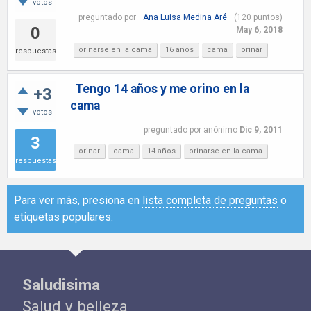
votos
preguntado
por
Ana Luisa Medina Aré
(
120
puntos)
0
May 6, 2018
orinarse en la cama
16 años
cama
orinar
respuestas
Tengo 14 años y me orino en la
+3
cama
votos
preguntado
por
anónimo
Dic 9, 2011
3
orinar
cama
14 años
orinarse en la cama
respuestas
Para ver más, presiona en
lista completa de preguntas
o
etiquetas populares
.
Saludisima
Salud y belleza