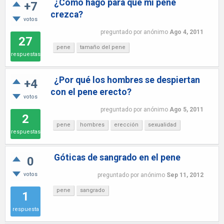
¿Cómo hago para que mi pene
+7
crezca?
votos
preguntado
por
anónimo
Ago 4, 2011
27
pene
tamaño del pene
respuestas
¿Por qué los hombres se despiertan
+4
con el pene erecto?
votos
preguntado
por
anónimo
Ago 5, 2011
2
pene
hombres
erección
sexualidad
respuestas
Góticas de sangrado en el pene
0
votos
preguntado
por
anónimo
Sep 11, 2012
pene
sangrado
1
respuesta