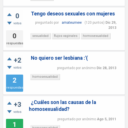
Tengo deseos sexuales con mujeres
0
preguntado
por
amateurnew
(
120
puntos)
Dic 29,
votos
2013
0
sexualidad
flujos vaginales
homosexualidad
respuestas
No quiero ser lesbiana :'(
+2
votos
preguntado
por
anónimo
Dic 28, 2013
homosexualidad
2
respuestas
¿Cuáles son las causas de la
+3
homosexualidad?
votos
preguntado
por
anónimo
Ago 5, 2011
1
homosexualidad