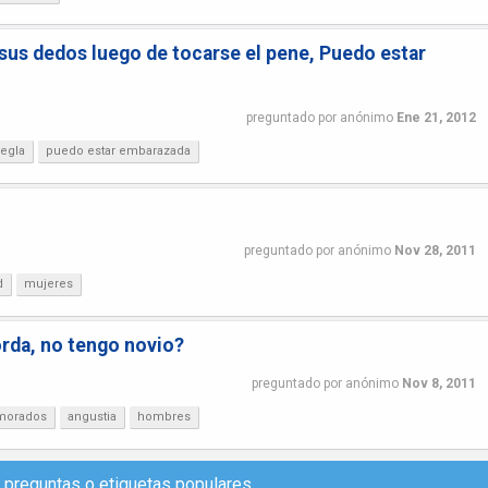
 sus dedos luego de tocarse el pene, Puedo estar
preguntado
por
anónimo
Ene 21, 2012
regla
puedo estar embarazada
preguntado
por
anónimo
Nov 28, 2011
d
mujeres
rda, no tengo novio?
preguntado
por
anónimo
Nov 8, 2011
morados
angustia
hombres
e preguntas
o
etiquetas populares
.