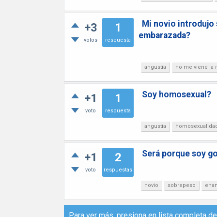
Mi novio introdujo
+3
1
embarazada?
votos
respuesta
angustia
no me viene la 
Soy homosexual?
+1
1
voto
respuesta
angustia
homosexualida
Será porque soy go
+1
2
voto
respuestas
novio
sobrepeso
ena
Para ver más, presiona en
lista completa d