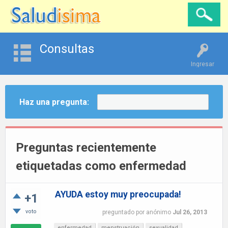
Consultas
Ingresar
Haz una pregunta:
Preguntas recientemente
etiquetadas como enfermedad
AYUDA estoy muy preocupada!
+1
voto
preguntado
por
anónimo
Jul 26, 2013
enfermedad
menstruación
sexualidad