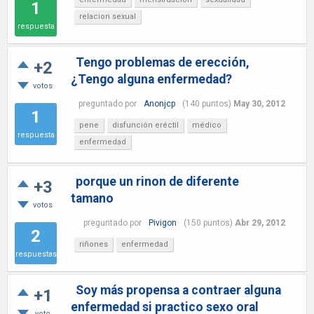
1
relacion sexual
respuesta
Tengo problemas de erección,
+2
¿Tengo alguna enfermedad?
votos
preguntado
por
Anonjcp
(
140
puntos)
May 30, 2012
1
pene
disfunción eréctil
médico
respuesta
enfermedad
porque un rinon de diferente
+3
tamano
votos
preguntado
por
Pivigon
(
150
puntos)
Abr 29, 2012
2
riñones
enfermedad
respuestas
Soy más propensa a contraer alguna
+1
enfermedad si practico sexo oral
voto