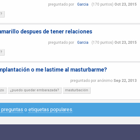
preguntado
por
Garcia
(
170
puntos)
Oct 23, 2015
a?
 amarillo despues de tener relaciones
preguntado
por
Garcia
(
170
puntos)
Oct 23, 2015
a?
mplantación o me lastime al masturbarme?
preguntado
por
anónimo
Sep 22, 2013
zo
¿puedo quedar embarazada?
masturbación
e preguntas
o
etiquetas populares
.