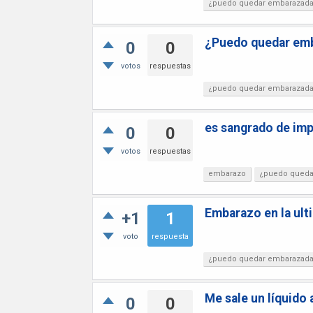
¿puedo quedar embarazad
¿Puedo quedar em
0
0
votos
respuestas
¿puedo quedar embarazad
es sangrado de imp
0
0
votos
respuestas
embarazo
¿puedo queda
Embarazo en la ult
+1
1
voto
respuesta
¿puedo quedar embarazad
Me sale un líquido
0
0