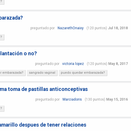
a?
barazada?
preguntado
por
NazarethOnaixy
(
120
puntos)
Jul 18, 2018
a?
lantación o no?
preguntado
por
victoria lopez
(
120
puntos)
May 8, 2017
r embarazada?
sangrado vaginal
puedo quedar embarazada?
ima toma de pastillas anticonceptivas
preguntado
por
Marciadoris
(
130
puntos)
May 15, 2016
a?
 amarillo despues de tener relaciones