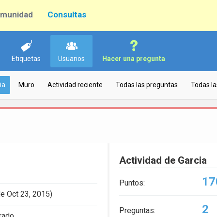
munidad
Consultas
Etiquetas
Usuarios
Hacer una pregunta
ia
Muro
Actividad reciente
Todas las preguntas
Todas la
Actividad de Garcia
17
Puntos:
e Oct 23, 2015)
2
Preguntas:
trado