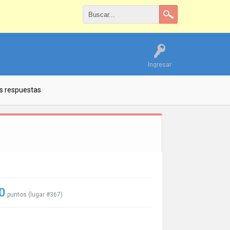
Ingresar
s respuestas
0
puntos (lugar #
367
)