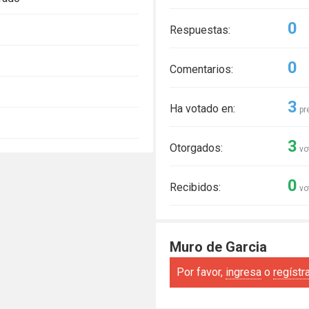
0
Respuestas:
0
Comentarios:
3
Ha votado en:
pr
3
Otorgados:
vo
0
Recibidos:
vo
Muro de Garcia
Por favor,
ingresa
o
regístr