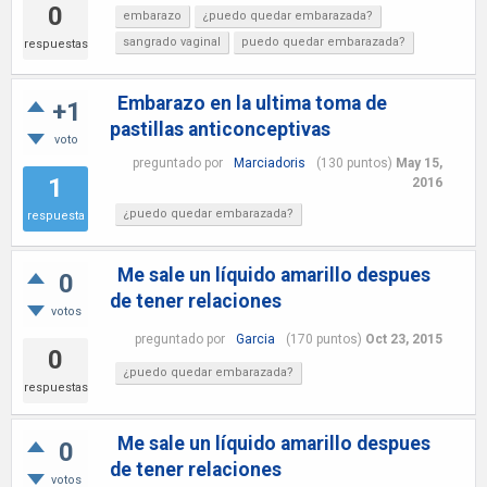
0
embarazo
¿puedo quedar embarazada?
sangrado vaginal
puedo quedar embarazada?
respuestas
Embarazo en la ultima toma de
+1
pastillas anticonceptivas
voto
preguntado
por
Marciadoris
(
130
puntos)
May 15,
1
2016
¿puedo quedar embarazada?
respuesta
Me sale un líquido amarillo despues
0
de tener relaciones
votos
preguntado
por
Garcia
(
170
puntos)
Oct 23, 2015
0
¿puedo quedar embarazada?
respuestas
Me sale un líquido amarillo despues
0
de tener relaciones
votos