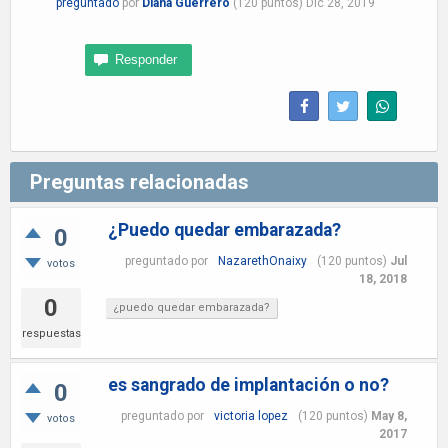
preguntado
por
Diana Guerrero
(
120
puntos)
Dic 28, 2019
Preguntas relacionadas
¿Puedo quedar embarazada?
0
preguntado
por
NazarethOnaixy
(
120
puntos)
Jul
votos
18, 2018
0
¿puedo quedar embarazada?
respuestas
es sangrado de implantación o no?
0
preguntado
por
victoria lopez
(
120
puntos)
May 8,
votos
2017