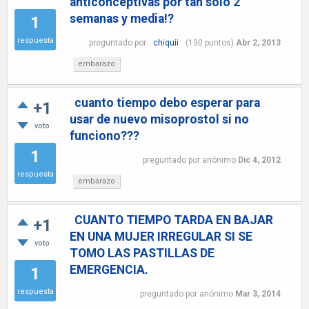
anticonceptivas por tan solo 2
semanas y media!?
1
respuesta
preguntado
por
chiquii
(
130
puntos)
Abr 2, 2013
embarazo
cuanto tiempo debo esperar para
+1
usar de nuevo misoprostol si no
voto
funciono???
1
preguntado
por
anónimo
Dic 4, 2012
respuesta
embarazo
CUANTO TIEMPO TARDA EN BAJAR
+1
EN UNA MUJER IRREGULAR SI SE
voto
TOMO LAS PASTILLAS DE
EMERGENCIA.
1
respuesta
preguntado
por
anónimo
Mar 3, 2014