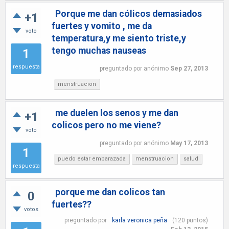
Porque me dan cólicos demasiados
+1
fuertes y vomito , me da
voto
temperatura,y me siento triste,y
tengo muchas nauseas
1
respuesta
preguntado
por
anónimo
Sep 27, 2013
menstruacion
me duelen los senos y me dan
+1
colicos pero no me viene?
voto
preguntado
por
anónimo
May 17, 2013
1
puedo estar embarazada
menstruacion
salud
respuesta
porque me dan colicos tan
0
fuertes??
votos
preguntado
por
karla veronica peña
(
120
puntos)