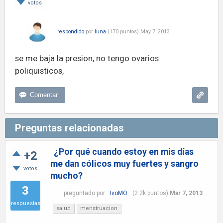
votos
respondido
por
luna
(
170
puntos)
May 7, 2013
se me baja la presion, no tengo ovarios
poliquisticos,
Preguntas relacionadas
¿Por qué cuando estoy en mis días
+2
me dan cólicos muy fuertes y sangro
votos
mucho?
3
preguntado
por
IvoMO
(
2.2k
puntos)
Mar 7, 2013
respuestas
salud
menstruacion