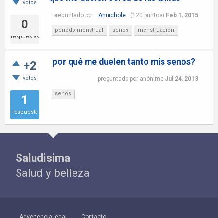
votos
preguntado
por
Annichole
(
120
puntos)
Feb 1, 2015
0
periodo menstrual
senos
menstruación
respuestas
por qué me duelen tanto mis senos?
+2
votos
preguntado
por
anónimo
Jul 24, 2013
senos
1
respuesta
Saludisima
Salud y belleza
Advertencia legal
Contacto