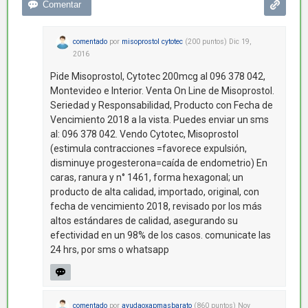
comentado
por
misoprostol cytotec
(
200
puntos)
Dic 19,
2016
Pide Misoprostol, Cytotec 200mcg al 096 378 042,
Montevideo e Interior. Venta On Line de Misoprostol.
Seriedad y Responsabilidad, Producto con Fecha de
Vencimiento 2018 a la vista. Puedes enviar un sms
al: 096 378 042. Vendo Cytotec, Misoprostol
(estimula contracciones =favorece expulsión,
disminuye progesterona=caída de endometrio) En
caras, ranura y n° 1461, forma hexagonal; un
producto de alta calidad, importado, original, con
fecha de vencimiento 2018, revisado por los más
altos estándares de calidad, asegurando su
efectividad en un 98% de los casos. comunicate las
24 hrs, por sms o whatsapp
comentado
por
ayudaoxapmasbarato
(
860
puntos)
Nov