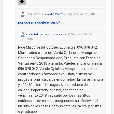
preguntado
por
claudia romero
(
200
puntos)
Abr 28, 2015
por que me duele el seno?
comentado
por
misoprostol cytotec
(
200
puntos)
Dic 19,
2016
Pide Misoprostol, Cytotec 200mcg al 096 378 042,
Montevideo e Interior. Venta On Line de Misoprostol.
Seriedad y Responsabilidad, Producto con Fecha de
Vencimiento 2018 a la vista. Puedes enviar un sms al:
096 378 042. Vendo Cytotec, Misoprostol (estimula
contracciones =favorece expulsión, disminuye
progesterona=caída de endometrio) En caras, ranura
y n° 1461, forma hexagonal; un producto de alta
calidad, importado, original, con fecha de
vencimiento 2018, revisado por los más altos
estándares de calidad, asegurando su efectividad en
un 98% de los casos. comunicate las 24 hrs, por sms
o whatsapp