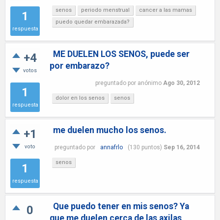
senos
periodo menstrual
cancer a las mamas
1
puedo quedar embarazada?
respuesta
ME DUELEN LOS SENOS, puede ser
+4
por embarazo?
votos
preguntado
por
anónimo
Ago 30, 2012
1
dolor en los senos
senos
respuesta
me duelen mucho los senos.
+1
voto
preguntado
por
annafrlo
(
130
puntos)
Sep 16, 2014
senos
1
respuesta
Que puedo tener en mis senos? Ya
0
que me duelen cerca de las axilas