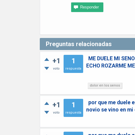
Preguntas relacionadas
ME DUELE MI SENO
+1
1
ECHO ROZARME ME
voto
respuesta
dolor en los senos
por que me duele el
+1
1
novio se vino en mi 
voto
respuesta