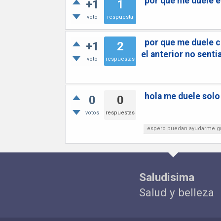
por que me duele e
+1
1
voto
respuesta
por que me duele c
+1
2
el anterior no senti
voto
respuestas
hola me duele solo 
0
0
votos
respuestas
espero puedan ayudarme gr
Saludisima
Salud y belleza