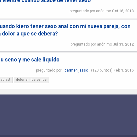
l vientre cuando acabe de tener sexo
preguntado
por
anónimo
Oct 18, 2013
uando kiero tener sexo anal con mi nueva pareja, con
a dolor a que se debera?
preguntado
por
anónimo
Jul 31, 2012
u seno y me sale liquido
preguntado
por
carmen jasso
(
120
puntos)
Feb 1, 2015
acias!
dolor en los senos