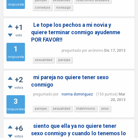
parejas
sexualidad
relaciones sexuales
respuesta
consejos
noviazgo
Le tope los pechos a mi novia y
+1
quiere terminar conmigo ayudenme
voto
POR FAVOR!!
1
preguntado
por
anónimo
Dic 17, 2013
respuesta
sexualidad
parejas
mi pareja no quiere tener sexo
+2
conmigo
votos
preguntado
por
norma dominguez
(
150
puntos)
Mar
3
20, 2013
parejas
sexualidad
matrimonio
sexo
respuestas
siento que ella ya no quiere tener
+6
sexo conmigo y cuando lo tenemos lo
votos