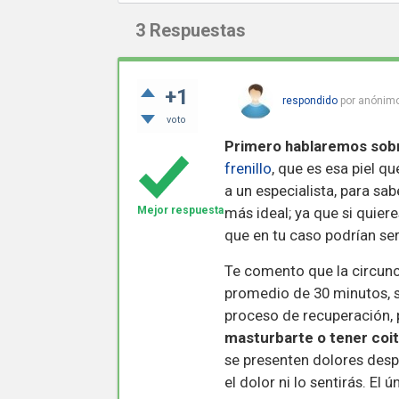
3
Respuestas
+1
respondido
por
anónim
voto
Primero hablaremos sobr
frenillo
, que es esa piel q
a un especialista, para sab
Mejor respuesta
más ideal; ya que si quier
que en tu caso podrían se
Te comento que la circunci
promedio de 30 minutos, s
proceso de recuperación,
masturbarte o tener coi
se presenten dolores despu
el dolor ni lo sentirás. El