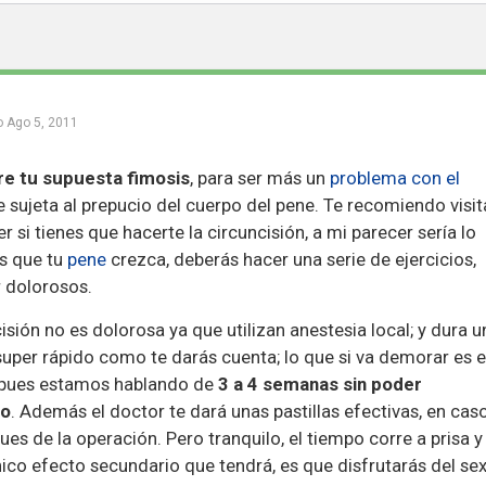
o
Ago 5, 2011
e tu supuesta fimosis
, para ser más un
problema con el
ue sujeta al prepucio del cuerpo del pene. Te recomiendo visit
er si tienes que hacerte la circuncisión, a mi parecer sería lo
es que tu
pene
crezca, deberás hacer una serie de ejercicios,
r dolorosos.
sión no es dolorosa ya que utilizan anestesia local; y dura u
uper rápido como te darás cuenta; lo que si va demorar es e
 pues estamos hablando de
3 a 4 semanas sin poder
to
. Además el doctor te dará unas pastillas efectivas, en cas
es de la operación. Pero tranquilo, el tiempo corre a prisa y
 único efecto secundario que tendrá, es que disfrutarás del se