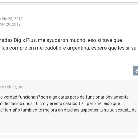
o
Abr 20, 2012
Abr 20, 2012
amadas Big x Plus, me ayudaron mucho! eso si tuve que
las compre en mercadolibre argentina, espero que les sirva,
mo
Feb 12, 2013
s de verdad funcionan? son algo caras pero de funcionar obviamente
mide flacido unos 10 cm y erecto casi los 17... pero he leido que
l tamaño tambien te mejora en muchos aspectos tu salud sexual... de