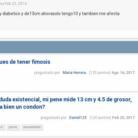
mo
Feb 22, 2014
y diabetico y de13cm ahorasolo tengo10 y tambien me afecta
ues de tener fimosis
preguntado
por
Maria Herrera
(
120
puntos)
Ago 16, 2017
uda existencial, mi pene mide 13 cm y 4.5 de grosor,
tra bien un condon?
preguntado
por
Daniel123
(
120
puntos)
Feb 25, 2017
ón
pene
sexualidad