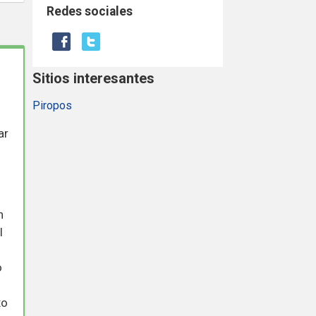
Redes sociales
Sitios interesantes
Piropos
ar
n
l
o
xo