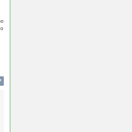
no
 o