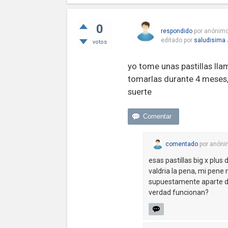
0
respondido
por
anónim
editado
por
saludisima
votos
yo tome unas pastillas ll
tomarlas durante 4 meses, 
suerte
comentado
por
anóni
esas pastillas big x plu
valdria la pena, mi pene 
supuestamente aparte de
verdad funcionan?