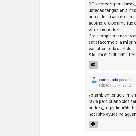
NO se preocupen chicos,,
ustedes tengan en si mi
antes de casarme conosi 
adorno, era pesimo fue 
otros secretitos.
Por ejemplo mi marido es
satisfacerme el a mi pri
con el, en todo sentido.
SALUDOS CUIDENSE BYE
comentado
por
anóni
editado
Jul 7, 2012
yotambien tengo el mis
ravia pero bueno dios sa
andres_argentina@hotm
necesito ayuda no aguant