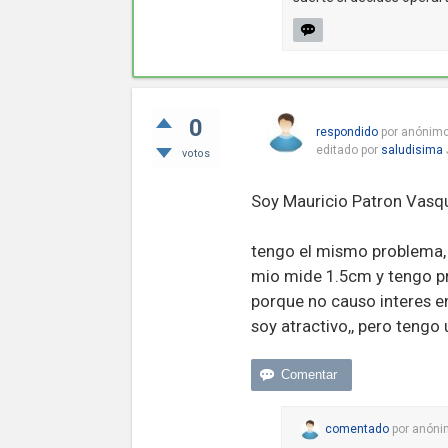
0
respondido
por
anónim
editado
por
saludisima
votos
Soy Mauricio Patron Vasq
tengo el mismo problema, 
mio mide 1.5cm y tengo p
porque no causo interes e
soy atractivo,, pero tengo 
comentado
por
anóni