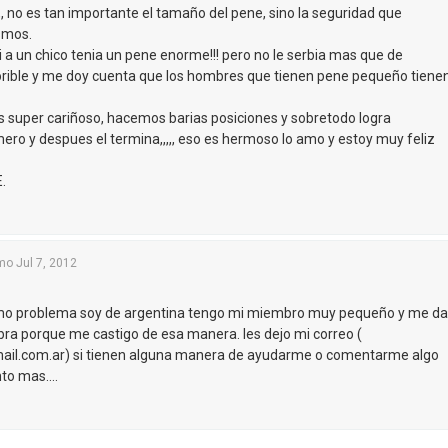
, no es tan importante el tamaño del pene, sino la seguridad que
smos.
a un chico tenia un pene enorme!!! pero no le serbia mas que de
orible y me doy cuenta que los hombres que tienen pene pequeño tiene
 super cariñoso, hacemos barias posiciones y sobretodo logra
mero y despues el termina,,,,, eso es hermoso lo amo y estoy muy feliz
.
mo
Jul 7, 2012
mo problema soy de argentina tengo mi miembro muy pequeño y me da
bra porque me castigo de esa manera. les dejo mi correo (
ail.com.ar
) si tienen alguna manera de ayudarme o comentarme algo
o mas....