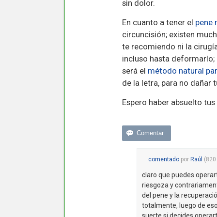
sin dolor.
En cuanto a tener el
pene 
circuncisión; existen mu
te recomiendo ni la cirugí
incluso hasta deformarlo; 
será el
método natural par
de la letra, para no dañar 
Espero haber absuelto tus
comentado
por
Raúl
(
820
claro que puedes operar
riesgoza y contrariament
del pene y la recuperac
totalmente, luego de eso
suerte si decides operart