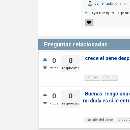
comentado
por
anóni
Hola yo me opere xqe so
Preguntas relacionadas
crece el pene desp
0
0
votos
respuestas
fimosis
médico
Buenas Tengo una d
0
0
mi duda es si le en
votos
respuestas
tamaño del pene
erecci