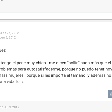
o
Feb 27, 2012
Jun 5, 2012
uez
tengo el pene muy chico.. me dicen "pollin" nada más que el
roblemas para autosatisfacerme, porque no puedo tener nov
n las mujeres.. porque si les importa el tamaño y además no
una vida feliz.
mo
Jul 3, 2012