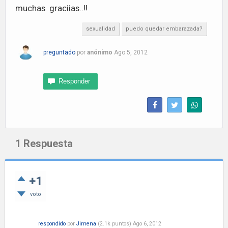
muchas graciias..!!
sexualidad
puedo quedar embarazada?
preguntado
por
anónimo
Ago 5, 2012
1
Respuesta
+1
voto
respondido
por
Jimena
(
2.1k
puntos)
Ago 6, 2012