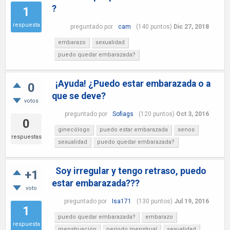
?
1
respuesta
preguntado
por
cam
(
140
puntos)
Dic 27, 2018
embarazo
sexualidad
puedo quedar embarazada?
¡Ayuda! ¿Puedo estar embarazada o a
0
que se deve?
votos
preguntado
por
Sofiags
(
120
puntos)
Oct 3, 2016
0
ginecólogo
puedo estar embarazada
senos
respuestas
sexualidad
puedo quedar embarazada?
Soy irregular y tengo retraso, puedo
+1
estar embarazada???
voto
preguntado
por
Isa171
(
130
puntos)
Jul 19, 2016
1
puedo quedar embarazada?
embarazo
respuesta
menstruación
periodo menstrual
sexualidad