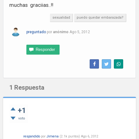
muchas graciias..!!
sexualidad
puedo quedar embarazada?
preguntado
por
anónimo
Ago 5, 2012
1
Respuesta
+1
voto
respondido
por
Jimena
(
2.1k
puntos)
Ago 6, 2012