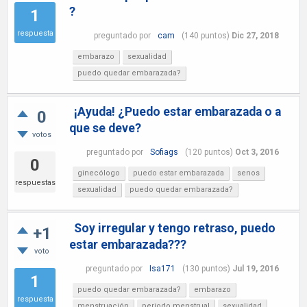
?
1
respuesta
preguntado
por
cam
(
140
puntos)
Dic 27, 2018
embarazo
sexualidad
puedo quedar embarazada?
¡Ayuda! ¿Puedo estar embarazada o a
0
que se deve?
votos
preguntado
por
Sofiags
(
120
puntos)
Oct 3, 2016
0
ginecólogo
puedo estar embarazada
senos
respuestas
sexualidad
puedo quedar embarazada?
Soy irregular y tengo retraso, puedo
+1
estar embarazada???
voto
preguntado
por
Isa171
(
130
puntos)
Jul 19, 2016
1
puedo quedar embarazada?
embarazo
respuesta
menstruación
periodo menstrual
sexualidad