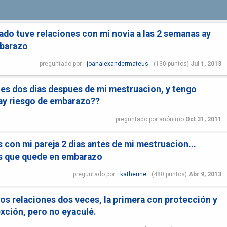
ado tuve relaciones con mi novia a las 2 semanas ay
mbarazo
preguntado
por
joanalexandermateus
(
130
puntos)
Jul 1, 2013
ones dos dias despues de mi mestruacion, y tengo
ay riesgo de embarazo??
preguntado
por
anónimo
Oct 31, 2011
 con mi pareja 2 dias antes de mi mestruacion...
es que quede en embarazo
preguntado
por
katherine
(
480
puntos)
Abr 9, 2013
mos relaciones dos veces, la primera con protección y
exción, pero no eyaculé.