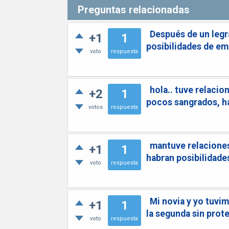
Preguntas relacionadas
Después de un legr
+1
1
posibilidades de e
voto
respuesta
hola.. tuve relaci
+2
1
pocos sangrados, h
votos
respuesta
mantuve relaciones
+1
1
habran posibilidad
voto
respuesta
Mi novia y yo tuvi
+1
1
la segunda sin prot
voto
respuesta