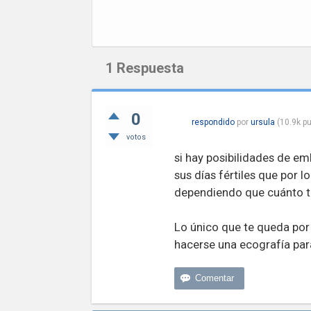
1
Respuesta
0
respondido
por
ursula
(
10.9k
pu
votos
si hay posibilidades de e
sus días fértiles que por l
dependiendo que cuánto ti
Lo único que te queda por 
hacerse una ecografía para