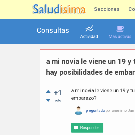
Secciones
Co
Consultas
Actividad
Más activas
a mi novia le viene un 19 y
hay posibilidades de emba
a mi novia le viene un 19 y t
+1
embarazo?
voto
preguntado
por
anónimo
Jun 