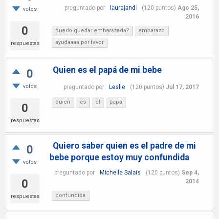
preguntado
por
laurajandi
(
120
puntos)
Ago 25,
votos
2016
0
puedo quedar embarazada?
embarazo
ayudaaaa por favor
respuestas
Quien es el papá de mi bebe
0
votos
preguntado
por
Leslie
(
120
puntos)
Jul 17, 2017
quien
es
el
papa
0
respuestas
Quiero saber quien es el padre de mi
0
bebe porque estoy muy confundida
votos
preguntado
por
Michelle Salais
(
120
puntos)
Sep 4,
0
2014
confundida
respuestas