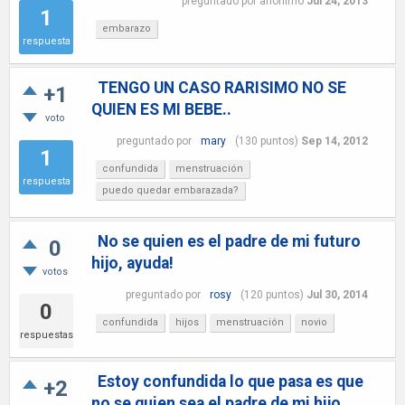
preguntado
por
anónimo
Jul 24, 2013
1
embarazo
respuesta
TENGO UN CASO RARISIMO NO SE
+1
QUIEN ES MI BEBE..
voto
preguntado
por
mary
(
130
puntos)
Sep 14, 2012
1
confundida
menstruación
respuesta
puedo quedar embarazada?
No se quien es el padre de mi futuro
0
hijo, ayuda!
votos
preguntado
por
rosy
(
120
puntos)
Jul 30, 2014
0
confundida
hijos
menstruación
novio
respuestas
Estoy confundida lo que pasa es que
+2
no se quien sea el padre de mi hijo