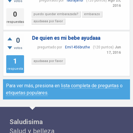
preguntado
por
laurajandi
(
120
puntos)
Ago 25,
votos
2016
0
puedo quedar embarazada?
embarazo
ayudaaaa por favor
respuestas
De quien es mi bebe ayudaaa
0
preguntado
por
Emi1456bruthe
(
120
puntos)
Jun
votos
17, 2016
1
ayudaaaa por favor
respuesta
Para ver más, presiona en
lista completa de preguntas
o
etiquetas populares
.
Saludisima
Salud y belleza