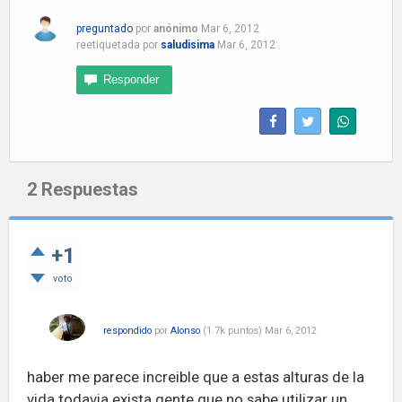
preguntado
por
anónimo
Mar 6, 2012
reetiquetada
por
saludisima
Mar 6, 2012
2
Respuestas
+1
voto
respondido
por
Alonso
(
1.7k
puntos)
Mar 6, 2012
haber me parece increible que a estas alturas de la
vida todavia exista gente que no sabe utilizar un