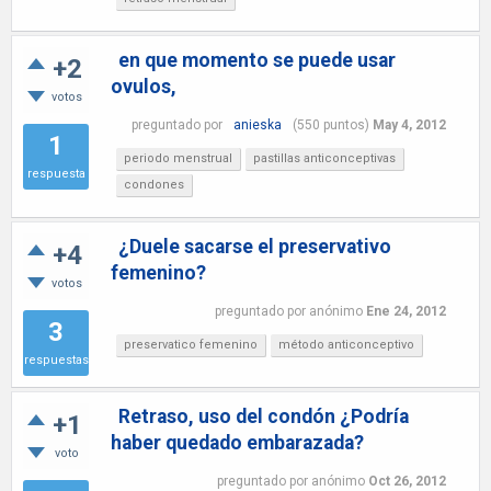
en que momento se puede usar
+2
ovulos,
votos
preguntado
por
anieska
(
550
puntos)
May 4, 2012
1
periodo menstrual
pastillas anticonceptivas
respuesta
condones
¿Duele sacarse el preservativo
+4
femenino?
votos
preguntado
por
anónimo
Ene 24, 2012
3
preservatico femenino
método anticonceptivo
respuestas
Retraso, uso del condón ¿Podría
+1
haber quedado embarazada?
voto
preguntado
por
anónimo
Oct 26, 2012