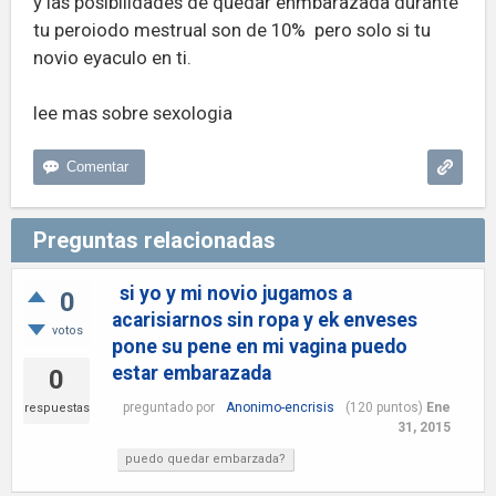
y las posibilidades de quedar enmbarazada durante
tu peroiodo mestrual son de 10% pero solo si tu
novio eyaculo en ti.
lee mas sobre sexologia
Preguntas relacionadas
si yo y mi novio jugamos a
0
acarisiarnos sin ropa y ek enveses
votos
pone su pene en mi vagina puedo
estar embarazada
0
preguntado
por
Anonimo-encrisis
(
120
puntos)
Ene
respuestas
31, 2015
puedo quedar embarzada?