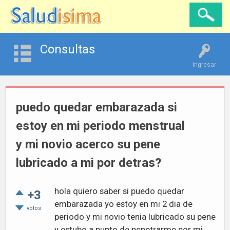
Consultas
Ingresar
puedo quedar embarazada si
estoy en mi periodo menstrual
y mi novio acerco su pene
lubricado a mi por detras?
hola quiero saber si puedo quedar
+3
embarazada yo estoy en mi 2 dia de
votos
periodo y mi novio tenia lubricado su pene
y estubo a punto de penetrarme por mi