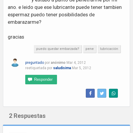
ano. e leido que ese lubricante puede tener tambien
espermaz puedo tener posibilidades de
embarazarme?
gracias
puedo quedar embarzada?
pene
lubricación
preguntado
por
anónimo
Mar 4, 2012
reetiquetada
por
saludisima
Mar 5, 2012
2
Respuestas