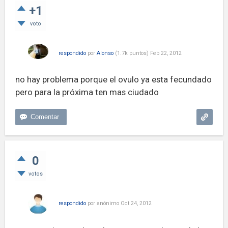
+1
voto
respondido
por
Alonso
(
1.7k
puntos)
Feb 22, 2012
no hay problema porque el ovulo ya esta fecundado
pero para la próxima ten mas ciudado
0
votos
respondido
por
anónimo
Oct 24, 2012