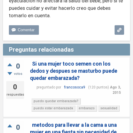
eyaculación no afectará la salud del bebé, pero si te
puedes cuidar y evitar hacerlo creo que debes
tomarlo en cuenta.
Preguntas relacionadas
Si una mujer toco semen con los
0
dedos y despues se masturbo puede
votos
quedar embarazada?
0
preguntado
por
francosoca9
(
120
puntos)
Ago 3,
2015
respuestas
puedo quedar embarazada?
puedo estar embarazada
embarazo
sexualidad
metodos para llevar a la cama a una
0
mujer en una fiesta sin necesidad de