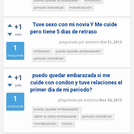
puedo quedar embarazada?
embarazo
periodo menstrual
menstruación
Tuve sexo con mi novia Y Me cuide
+1
pero tiene 5 dias de retraso
voto
preguntado
por
anónimo
Oct 21, 2013
1
embarazo
puedo quedar embarazada?
respuesta
periodo menstrual
puedo quedar embarazada si me
+1
cuide con condon y tuve relaciones el
voto
primer dia de mi periodo?
1
preguntado
por
anónimo
Nov 26, 2012
respuesta
puedo quedar embarazada?
saber si estoy embarazada
periodo menstrual
menstruación
novios