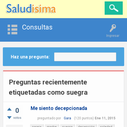
Consultas
Ingresar
Haz una pregunta:
Preguntas recientemente
etiquetadas como suegra
Me siento decepcionada
0
votos
preguntado
por
Gara
(
120
puntos)
Ene 11, 2015
pareja
madre
suegra
decepción
soledad