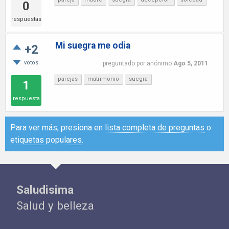
0
respuestas
Mi suegra me odia
+2
votos
preguntado
por
anónimo
Ago 5, 2011
parejas
matrimonio
suegra
1
respuesta
Para ver más, presiona en
lista completa de preguntas
o
etiquetas populares
.
Saludisima
Salud y belleza