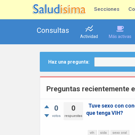
Secciones
Co
Consultas
Actividad
Más activas
Haz una pregunta:
Preguntas recientemente e
Tuve sexo con cond
0
0
que tenga VIH?
votos
respuestas
vih
sida
sexo oral