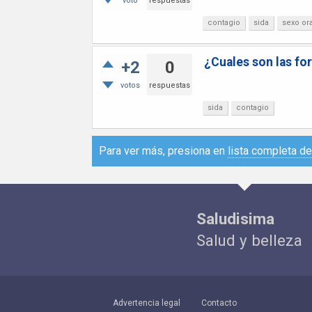
voto
respuestas
contagio
sida
sexo ora
¿Cuales son las fo
+2
0
votos
respuestas
sida
contagio
Para ver más, presiona en
lista completa d
Saludisima
Salud y belleza
Advertencia legal
Contacto