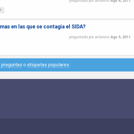
preguntado
por
anónimo
Ago 6, 2011
l
rmas en las que se contagia el SIDA?
preguntado
por
anónimo
Ago 5, 2011
e preguntas
o
etiquetas populares
.