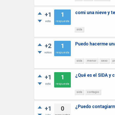
comi una nieve y t
+1
1
voto
respuesta
sida
Puedo hacerme una
+2
1
votos
respuesta
sida
menor
sexo
p
¿Qué es el SIDA y 
+1
1
voto
respuesta
sida
contagio
¿Puedo contagiarme
+1
0