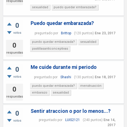
respuestas
sexualidad
puedo quedar embarazada?
Puedo quedar embarazada?
0
votos
preguntado
por
Brittop
(
120
puntos)
Ene 23, 2017
puedo quedar embarazada?
sexualidad
0
pastillasanticonceptivas
respuestas
Me cuide durante mi periodo
0
votos
preguntado
por
Shashi
(
130
puntos)
Ene 18, 2017
puedo quedar embarazada?
menstruación
0
embarazo
sexualidad
respuestas
Sentir atraccion o por lo menos...?
0
preguntado
por
LUIS2121
(
240
puntos)
Ene 14,
votos
2017