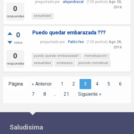
preguntado
por
alejandracat
(
120
puntos)
Ago 30,
0
2016
sexualidad
respuestas
Puedo quedar embarazada ???
0
preguntado
por
Patito feo
(
120
puntos)
Ago 28,
votos
2016
0
puedo quedar embarazada?
menstruación
sexualidad
embarazo
periodo menstrual
respuestas
Página:
« Anterior
1
2
3
4
5
6
7
8
...
21
Siguiente »
Saludisima