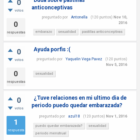
Duda sobre pastillas
0
anticonceptivas
votos
preguntado
por
Antonella
(
120
puntos)
Nov 10,
0
2016
embarazo
sexualidad
pastillas anticonceptivas
respuestas
Ayuda porfis :(
0
preguntado
por
Yaquelin Vega Pavez
(
120
puntos)
votos
Nov 5, 2016
0
sexualidad
respuestas
¿Tuve relaciones en mi ultimo dia de
0
periodo puedo quedar embarazada?
votos
preguntado
por
azul18
(
120
puntos)
Nov 1, 2016
1
puedo quedar embarazada?
sexualidad
respuesta
periodo menstrual