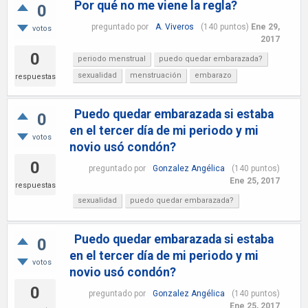
Por qué no me viene la regla?
0
preguntado
por
A. Viveros
(
140
puntos)
Ene 29,
votos
2017
0
periodo menstrual
puedo quedar embarazada?
sexualidad
menstruación
embarazo
respuestas
Puedo quedar embarazada si estaba
0
en el tercer día de mi periodo y mi
votos
novio usó condón?
0
preguntado
por
Gonzalez Angélica
(
140
puntos)
Ene 25, 2017
respuestas
sexualidad
puedo quedar embarazada?
Puedo quedar embarazada si estaba
0
en el tercer día de mi periodo y mi
votos
novio usó condón?
0
preguntado
por
Gonzalez Angélica
(
140
puntos)
Ene 25, 2017