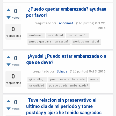
¿Puedo quedar embarazada? ayudaaa
0
por favor!
votos
preguntado
por
Anónima1
(
160
puntos)
Oct 22,
0
2016
embarazo
sexualidad
menstruación
respuestas
puedo quedar embarazada?
periodo menstrual
¡Ayuda! ¿Puedo estar embarazada o a
0
que se deve?
votos
preguntado
por
Sofiags
(
120
puntos)
Oct 3, 2016
0
ginecólogo
puedo estar embarazada
senos
respuestas
sexualidad
puedo quedar embarazada?
Tuve relacion sin preservativo el
0
ultimo dia de mi periodo y tome
votos
postday y ajora he tenido sangrados