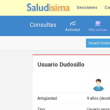
Secciones
Co
Consultas
Actividad
Más activas
Usuario Dudos
Usuario Dudosillo
Antigüedad:
9 años (desd
Tipo:
Usuario regis