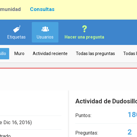
munidad
Consultas
Etiquetas
Usuarios
Hacer una pregunta
illo
Muro
Actividad reciente
Todas las preguntas
Todas 
Actividad de Dudosill
18
Puntos:
e Dic 16, 2016)
2
Preguntas:
trado