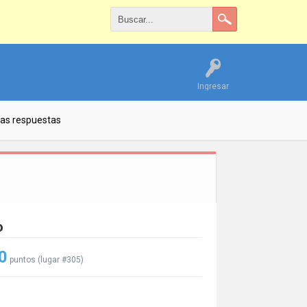
Ingresar
las respuestas
o
0
puntos (lugar #
305
)