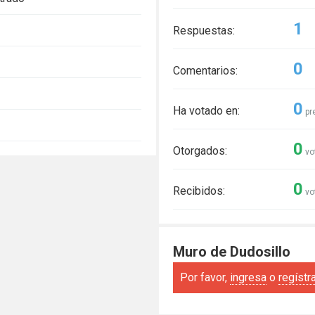
1
Respuestas:
0
Comentarios:
0
Ha votado en:
pr
0
Otorgados:
vo
0
Recibidos:
vo
Muro de Dudosillo
Por favor,
ingresa
o
regístr