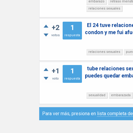
embarazo
retraso menst
relaciones sexuales
El 24 tuve relacion
+2
1
condon y me fui af
votos
respuesta
relaciones sexuales
pue
tube relaciones se
+1
1
puedes quedar emb
voto
respuesta
sexualidad
embarazada
Para ver más, presiona en
lista completa d