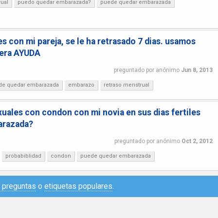
rual
puedo quedar embarazada?
puede quedar embarazada
es con mi pareja, se le ha retrasado 7 dias. usamos
uera AYUDA
preguntado
por
anónimo
Jun 8, 2013
de quedar embarazada
embarazo
retraso menstrual
xuales con condon con mi novia en sus dias fertiles
arazada?
preguntado
por
anónimo
Oct 2, 2012
probabiblidad
condon
puede quedar embarazada
e preguntas
o
etiquetas populares
.