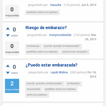
preguntado
por
clauudia
(
120
puntos)
Jun 4, 2015
0
pastillas anticonceptivas
respuestas
Riesgo de embarazo?
0
preguntado
por
monymoraleslds
(
120
puntos)
Mar
votos
26, 2015
0
embarazo
puedo quedar embarazada?
pastillas anticonceptivas
relaciones sexuales
respuestas
¿Puedo estar embarazada?
0
preguntado
por
Leydii Molina
(
360
puntos)
Dic 18,
votos
2014
2
puedo quedar embarazada?
embarazo
sexualidad
pastillas anticonceptivas
respuestas
anticonceptivos