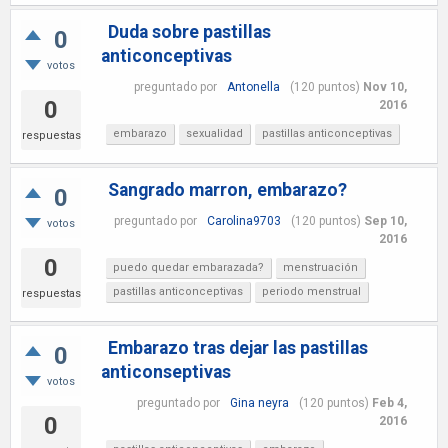
Duda sobre pastillas
0
anticonceptivas
votos
preguntado
por
Antonella
(
120
puntos)
Nov 10,
0
2016
embarazo
sexualidad
pastillas anticonceptivas
respuestas
Sangrado marron, embarazo?
0
preguntado
por
Carolina9703
(
120
puntos)
Sep 10,
votos
2016
0
puedo quedar embarazada?
menstruación
pastillas anticonceptivas
periodo menstrual
respuestas
Embarazo tras dejar las pastillas
0
anticonseptivas
votos
preguntado
por
Gina neyra
(
120
puntos)
Feb 4,
0
2016