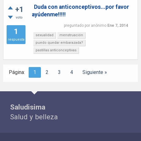
Duda con anticonceptivos...por favor
+1
ayúdenme!!!!!
voto
preguntado
por
anónimo
Ene 7, 2014
1
sexualidad
menstruación
respuesta
puedo quedar embarazada?
pastillas anticonceptivas
Página:
1
2
3
4
Siguiente »
Saludisima
Salud y belleza