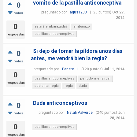
vomito de la pastilla anticonceptiva
0
preguntado
por
agus1233
(
120
puntos)
Oct 27,
votos
2014
0
estaré embarazada?
embarazo
pastillas anticonceptivas
respuestas
Si dejo de tomar la píldora unos días
0
antes, me vendrá bien la regla?
votos
preguntado
por
Panete11
(
120
puntos)
Jul 11, 2014
0
pastillas anticonceptivas
periodo menstrual
respuestas
adelantar regla
regla
duda
Duda anticonceptivos
0
preguntado
por
Natali Valverde
(
240
puntos)
Jun
votos
28, 2014
0
pastillas anticonceptivas
respuestas