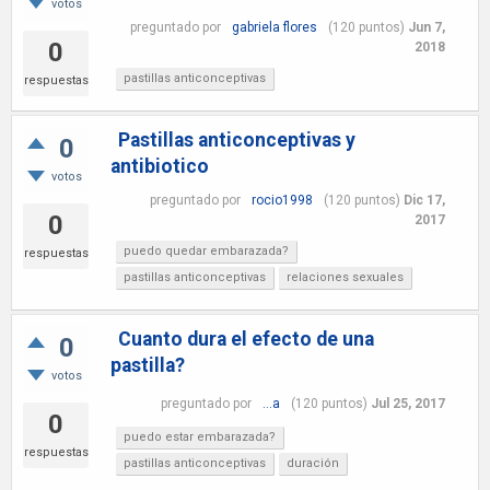
votos
preguntado
por
gabriela flores
(
120
puntos)
Jun 7,
0
2018
pastillas anticonceptivas
respuestas
Pastillas anticonceptivas y
0
antibiotico
votos
preguntado
por
rocio1998
(
120
puntos)
Dic 17,
0
2017
puedo quedar embarazada?
respuestas
pastillas anticonceptivas
relaciones sexuales
Cuanto dura el efecto de una
0
pastilla?
votos
preguntado
por
...a
(
120
puntos)
Jul 25, 2017
0
puedo estar embarazada?
respuestas
pastillas anticonceptivas
duración