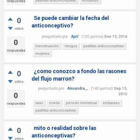
pastillas anticonceptivas
embarazo
respuestas
Se puede cambiar la fecha del
0
anticonceptivo?
votos
preguntado
por
April
(
120
puntos)
Ene 13, 2016
0
menstruación
riesgos
pastillas anticonceptivas
respuestas
mujeres
¿como conozco a fondo las rasones
0
del flujo marron?
votos
preguntado
por
Alexandra__
(
140
puntos)
Sep 13,
0
2015
sexo
miedo
periodo menstrual
embarazo
respuestas
pastillas anticonceptivas
mito o realidad sobre las
0
anticonceptivas?
votos