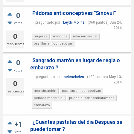
Pildoras anticonceptivas "Sinovul"
0
preguntado
por
Leydii Molina
(
360
puntos)
Jun 24,
votos
2014
0
mujeres
métodos
relación sexual
pastillas anticonceptivas
respuestas
Sangrado marrón en lugar de regla o
0
embarazo ?
votos
preguntado
por
selenebelen
(
120
puntos)
May 13,
0
2014
menstruación
pastillas anticonceptivas
respuestas
periodo menstrual
puedo quedar embarazada?
embarazo
¿Cuantas pastiilas del dia Despues se
+1
puede tomar ?
voto