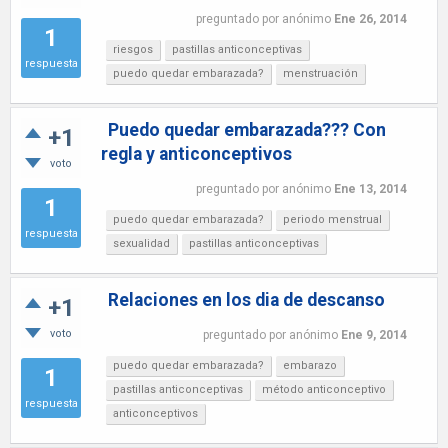
preguntado
por
anónimo
Ene 26, 2014
1
riesgos
pastillas anticonceptivas
respuesta
puedo quedar embarazada?
menstruación
Puedo quedar embarazada??? Con
+1
regla y anticonceptivos
voto
preguntado
por
anónimo
Ene 13, 2014
1
puedo quedar embarazada?
periodo menstrual
respuesta
sexualidad
pastillas anticonceptivas
Relaciones en los dia de descanso
+1
voto
preguntado
por
anónimo
Ene 9, 2014
puedo quedar embarazada?
embarazo
1
pastillas anticonceptivas
método anticonceptivo
respuesta
anticonceptivos