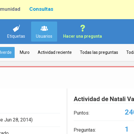
munidad
Consultas
Etiquetas
Usuarios
Hacer una pregunta
alverde
Muro
Actividad reciente
Todas las preguntas
Tod
Actividad de Natali V
24
Puntos:
e Jun 28, 2014)
1
Preguntas:
trado