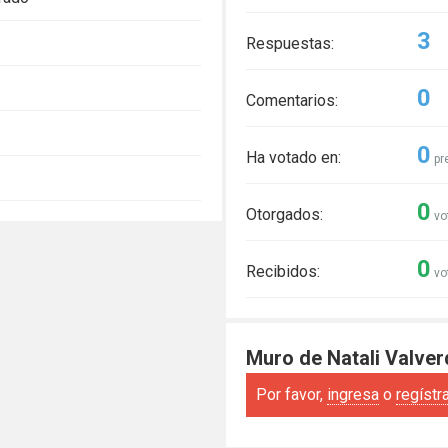
3
Respuestas:
0
Comentarios:
0
Ha votado en:
pr
0
Otorgados:
vo
0
Recibidos:
vo
Muro de Natali Valver
Por favor,
ingresa
o
regístr