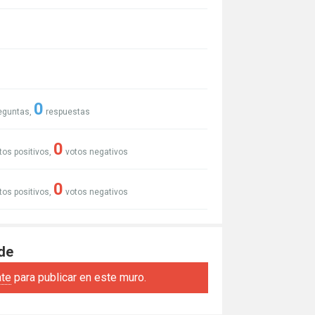
0
eguntas,
respuestas
0
tos positivos,
votos negativos
0
tos positivos,
votos negativos
de
ate
para publicar en este muro.