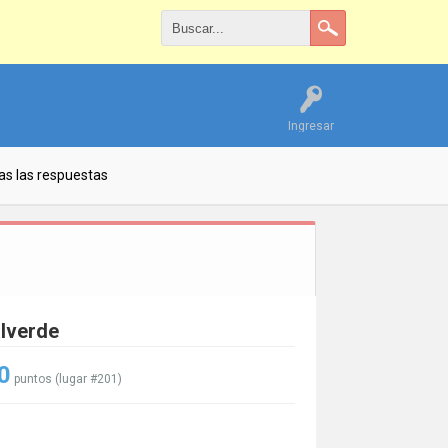
Ingresar
as las respuestas
alverde
0
puntos (lugar #
201
)