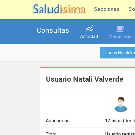
Secciones
Co
Consultas
Actividad
Más activas
Usuario Natali V
Usuario Natali Valverde
Antigüedad:
12 años (desd
Tipo:
Usuario regis