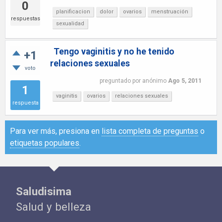
0
planificacion
dolor
ovarios
menstruación
respuestas
sexualidad
Tengo vaginitis y no he tenido
+1
relaciones sexuales
voto
preguntado
por
anónimo
Ago 5, 2011
1
vaginitis
ovarios
relaciones sexuales
respuesta
Para ver más, presiona en
lista completa de preguntas
o
etiquetas populares
.
Saludisima
Salud y belleza