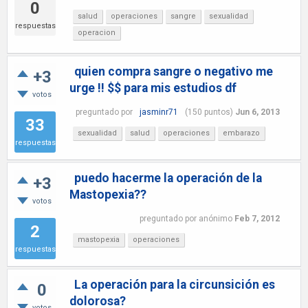
0
salud
operaciones
sangre
sexualidad
respuestas
operacion
quien compra sangre o negativo me
+3
urge !! $$ para mis estudios df
votos
preguntado
por
jasminr71
(
150
puntos)
Jun 6, 2013
33
sexualidad
salud
operaciones
embarazo
respuestas
puedo hacerme la operación de la
+3
Mastopexia??
votos
preguntado
por
anónimo
Feb 7, 2012
2
mastopexia
operaciones
respuestas
La operación para la circunsición es
0
dolorosa?
votos