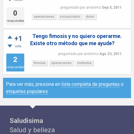
preguntado
por
anónimo
Sep 5, 2011
0
operaciones
circuncisión
dolor
respuestas
Tengo fimosis y no quiero operarme.
+1
Existe otro método que me ayude?
voto
preguntado
por
anónimo
Ago 23, 2011
2
fimosis
operaciones
métodos
respuestas
Para ver más, presiona en
lista completa de preguntas
o
etiquetas populares
.
Saludisima
Salud y belleza