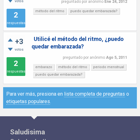
votos
preguntado
por
anónimo
Ene 24, 2012
método del ritmo
puedo quedar embarazada?
2
respuestas
Utilicé el método del ritmo, ¿puedo
+3
quedar embarazada?
votos
preguntado
por
anónimo
Ago 5, 2011
2
embarazo
método del ritmo
periodo menstrual
respuestas
puedo quedar embarazada?
Para ver más, presiona en
lista completa de preguntas
o
etiquetas populares
.
Saludisima