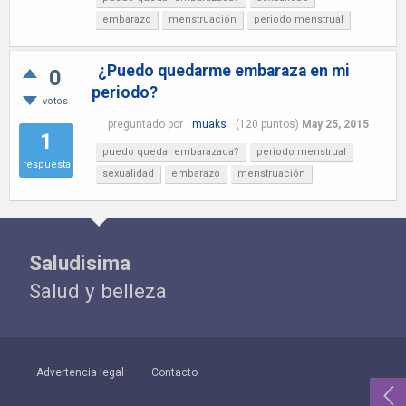
embarazo
menstruación
periodo menstrual
¿Puedo quedarme embaraza en mi
0
periodo?
votos
preguntado
por
muaks
(
120
puntos)
May 25, 2015
1
puedo quedar embarazada?
periodo menstrual
respuesta
sexualidad
embarazo
menstruación
Saludisima
Salud y belleza
Advertencia legal
Contacto