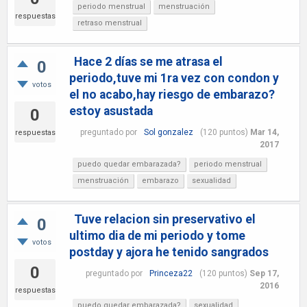
periodo menstrual
menstruación
respuestas
retraso menstrual
Hace 2 días se me atrasa el
0
periodo,tuve mi 1ra vez con condon y
votos
el no acabo,hay riesgo de embarazo?
estoy asustada
0
preguntado
por
Sol gonzalez
(
120
puntos)
Mar 14,
respuestas
2017
puedo quedar embarazada?
periodo menstrual
menstruación
embarazo
sexualidad
Tuve relacion sin preservativo el
0
ultimo dia de mi periodo y tome
votos
postday y ajora he tenido sangrados
0
preguntado
por
Princeza22
(
120
puntos)
Sep 17,
2016
respuestas
puedo quedar embarazada?
sexualidad