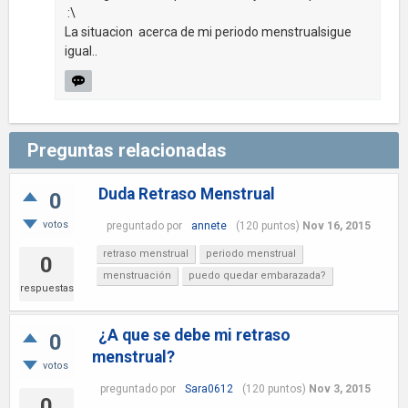
:\
La situacion acerca de mi periodo menstrualsigue
igual..
Preguntas relacionadas
Duda Retraso Menstrual
0
votos
preguntado
por
annete
(
120
puntos)
Nov 16, 2015
retraso menstrual
periodo menstrual
0
menstruación
puedo quedar embarazada?
respuestas
¿A que se debe mi retraso
0
menstrual?
votos
preguntado
por
Sara0612
(
120
puntos)
Nov 3, 2015
0