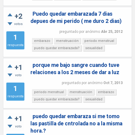
Puedo quedar embarazada 7 dias
+2
depues de mi perido ( me duro 2 dias)
votos
preguntado
por
anónimo
Abr 25, 2012
1
embarazo
menstruación
periodo menstrual
respuesta
puedo quedar embarazada?
sexualidad
porque me bajo sangre cuando tuve
+1
relaciones a los 2 meses de dar a luz
voto
preguntado
por
anónimo
Oct 7, 2013
1
periodo menstrual
menstruación
embarazo
respuesta
puedo quedar embarazada?
sexualidad
puedo quedar embaraza si me tomo
+1
las pastilla de cntrolada no a la misma
voto
hora.?