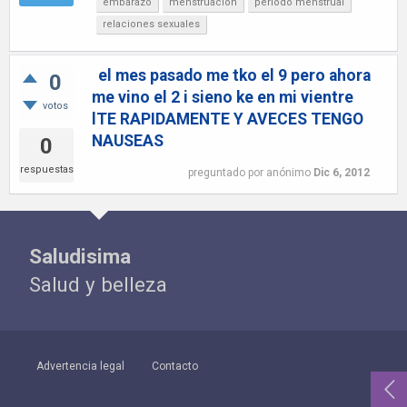
embarazo
menstruación
periodo menstrual
relaciones sexuales
el mes pasado me tko el 9 pero ahora
0
me vino el 2 i sieno ke en mi vientre
votos
lTE RAPIDAMENTE Y AVECES TENGO
NAUSEAS
0
respuestas
preguntado
por
anónimo
Dic 6, 2012
Saludisima
Salud y belleza
Advertencia legal
Contacto