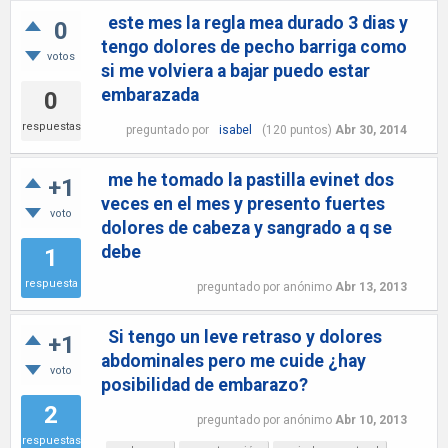
este mes la regla mea durado 3 dias y
0
tengo dolores de pecho barriga como
votos
si me volviera a bajar puedo estar
embarazada
0
respuestas
preguntado
por
isabel
(
120
puntos)
Abr 30, 2014
me he tomado la pastilla evinet dos
+1
veces en el mes y presento fuertes
voto
dolores de cabeza y sangrado a q se
debe
1
respuesta
preguntado
por
anónimo
Abr 13, 2013
Si tengo un leve retraso y dolores
+1
abdominales pero me cuide ¿hay
voto
posibilidad de embarazo?
2
preguntado
por
anónimo
Abr 10, 2013
respuestas