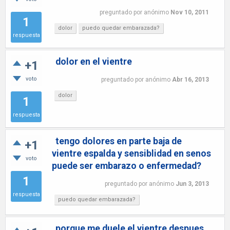
preguntado
por
anónimo
Nov 10, 2011
1
dolor
puedo quedar embarazada?
respuesta
dolor en el vientre
+1
voto
preguntado
por
anónimo
Abr 16, 2013
dolor
1
respuesta
tengo dolores en parte baja de
+1
vientre espalda y sensiblidad en senos
voto
puede ser embarazo o enfermedad?
1
preguntado
por
anónimo
Jun 3, 2013
respuesta
puedo quedar embarazada?
porque me duele el vientre despues