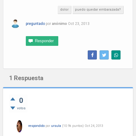
dolor
puedo quedar embarazada?
preguntado
por
anónimo
Oct 23, 2013
1
Respuesta
0
votos
respondido
por
ursula
(
10.9k
puntos)
Oct 24, 2013