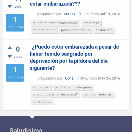
estar embarazada???
voto
preguntado
por
Isa171
(
130
puntos)
Jul 19, 2016
1
puedo quedar embarazada?
embarazo
respuesta
menstruación
periodo menstrual
sexualidad
¿Puedo estar embarazada a pesar de
0
haber tenido sangrado por
votos
deprivación por la píldora del día
siguiente?
1
respuesta
preguntado
por
Gonz
(
130
puntos)
May 24, 2016
embarazo
pildora del dia despues
puedo quedar embarazada?
periodo menstrual
ginecólogo
Saludisima