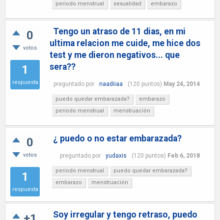
periodo menstrual
sexualidad
embarazo
Tengo un atraso de 11 dias, en mi
0
ultima relacion me cuide, me hice dos
votos
test y me dieron negativos... que
sera??
1
respuesta
preguntado
por
naadiiaa
(
120
puntos)
May 24, 2014
puedo quedar embarazada?
embarazo
periodo menstrual
menstruación
¿ puedo o no estar embarazada?
0
votos
preguntado
por
yudaxis
(
120
puntos)
Feb 6, 2018
periodo menstrual
puedo quedar embarazada?
1
embarazo
menstruación
respuesta
Soy irregular y tengo retraso, puedo
+1