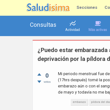
Secciones
Co
Consultas
Actividad
Más activas
¿Puedo estar embarazada a
deprivación por la píldora d
Mi periodo menstrual fue del 
0
(17hrs después) tomé la pos
votos
embarazo aún o con el sangr
de mayo y todavía no me baj
embarazo
pildora del di