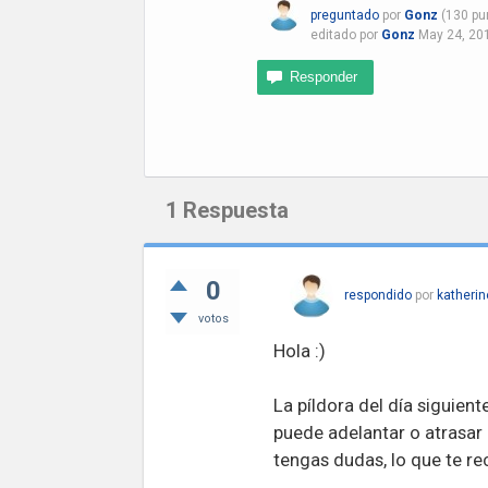
preguntado
por
Gonz
(
130
pu
editado
por
Gonz
May 24, 20
1
Respuesta
0
respondido
por
katherin
votos
Hola :)
La píldora del día siguient
puede adelantar o atrasar 
tengas dudas, lo que te r