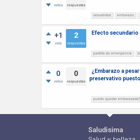
votos
respuestas
sexualidad
embarazo
Efecto secundario d
+1
2
voto
respuestas
pastilla de emergencia
p
¿Embarazo a pesar d
0
0
preservativo puesto
votos
respuestas
puedo quedar embarazada
Saludisima
Salud y belleza