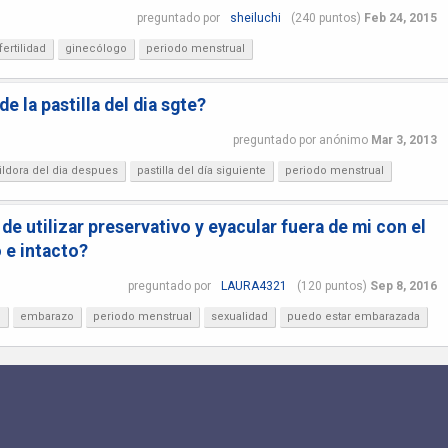
preguntado
por
sheiluchi
(
240
puntos)
Feb 24, 2015
fertilidad
ginecólogo
periodo menstrual
e la pastilla del dia sgte?
preguntado
por
anónimo
Mar 3, 2013
ildora del dia despues
pastilla del día siguiente
periodo menstrual
e utilizar preservativo y eyacular fuera de mi con el
 e intacto?
preguntado
por
LAURA4321
(
120
puntos)
Sep 8, 2016
?
embarazo
periodo menstrual
sexualidad
puedo estar embarazada