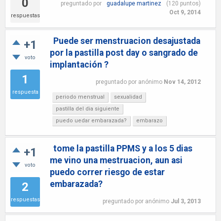
0
preguntado
por
guadalupe martinez
(
120
puntos)
Oct 9, 2014
respuestas
Puede ser menstruacion desajustada
+1
por la pastilla post day o sangrado de
voto
implantación ?
1
preguntado
por
anónimo
Nov 14, 2012
respuesta
periodo menstrual
sexualidad
pastilla del dia siguiente
puedo uedar embarazada?
embarazo
tome la pastilla PPMS y a los 5 dias
+1
me vino una mestruacion, aun asi
voto
puedo correr riesgo de estar
embarazada?
2
respuestas
preguntado
por
anónimo
Jul 3, 2013