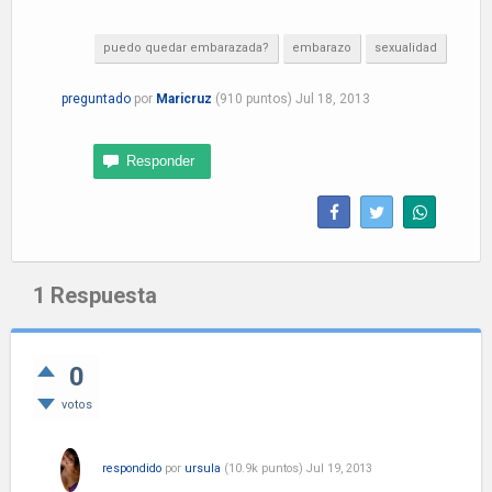
puedo quedar embarazada?
embarazo
sexualidad
preguntado
por
Maricruz
(
910
puntos)
Jul 18, 2013
1
Respuesta
0
votos
respondido
por
ursula
(
10.9k
puntos)
Jul 19, 2013