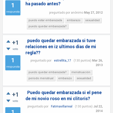
ha pasado antes?
1
respuesta
preguntado
por
anónimo
May 27, 2012
puedo estar embarazada
embarazo
sexualidad
puedo quedar embarazada?
puedo quedar embarazada si tuve
+1
relaciones en iz ultimos dias de mi
voto
regla??
1
preguntado
por
estrellita_17
(
130
puntos)
Mar 26,
2013
respuesta
puedo quedar embarazada?
menstruación
periodo menstrual
embarazo
sexualidad
Puedo quedar embarazada si el pene
+1
de mi novio roso en mi clitoris?
voto
preguntado
por
Fatimavillarreal
(
130
puntos)
Jul 22,
1
2014