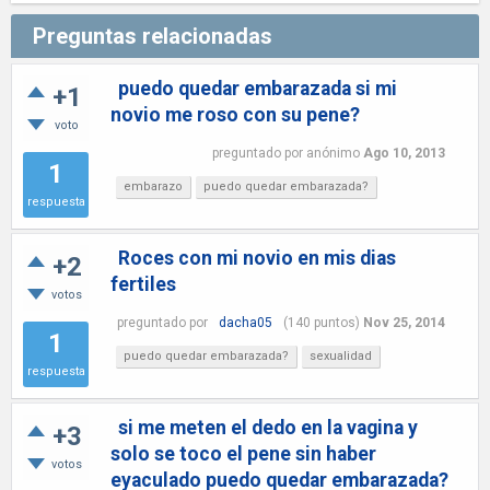
Preguntas relacionadas
puedo quedar embarazada si mi
+1
novio me roso con su pene?
voto
preguntado
por
anónimo
Ago 10, 2013
1
embarazo
puedo quedar embarazada?
respuesta
Roces con mi novio en mis dias
+2
fertiles
votos
preguntado
por
dacha05
(
140
puntos)
Nov 25, 2014
1
puedo quedar embarazada?
sexualidad
respuesta
si me meten el dedo en la vagina y
+3
solo se toco el pene sin haber
votos
eyaculado puedo quedar embarazada?