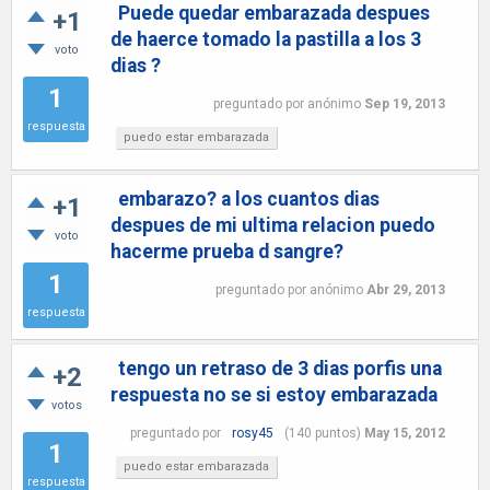
Puede quedar embarazada despues
+1
de haerce tomado la pastilla a los 3
voto
dias ?
1
preguntado
por
anónimo
Sep 19, 2013
respuesta
puedo estar embarazada
embarazo? a los cuantos dias
+1
despues de mi ultima relacion puedo
voto
hacerme prueba d sangre?
1
preguntado
por
anónimo
Abr 29, 2013
respuesta
tengo un retraso de 3 dias porfis una
+2
respuesta no se si estoy embarazada
votos
preguntado
por
rosy45
(
140
puntos)
May 15, 2012
1
puedo estar embarazada
respuesta