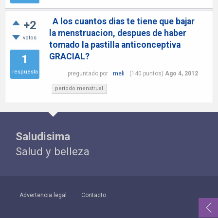
A los cuantos dias te tiene que bajar
+2
la menstruacion, despues de haber
votos
tomado la pastilla anticonceptiva
GRACIAL?
1
respuesta
preguntado
por
meli
(
140
puntos)
Ago 4, 2012
periodo menstrual
Saludisima
Salud y belleza
Advertencia legal
Contacto