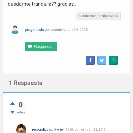
quedarme tranquila?? gracias..
puedo estar embarazada
preguntado
por
anónimo
Jun 24, 2013
1
Respuesta
0
votos
respondido
por
Xiomy
(
10.6k
puntos)
Jun 25, 2013