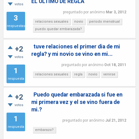
EL ULTIMO DE REGLA
votos
preguntado
por
anónimo
Mar 3, 2012
3
relaciones sexuales
novio
periodo menstrual
respuestas
puedo quedar embarazada?
tuve relaciones el primer dia de mi
+2
regla? y mi novio se vino en mi...
votos
preguntado
por
anónimo
Oct 18, 2011
1
relaciones sexuales
regla
novio
venirse
respuesta
Puedo quedar embarazada si fue en
+2
mi primera vez y el se vino fuera de
votos
mi.?
1
preguntado
por
anónimo
Jul 21, 2012
respuesta
embarazo?